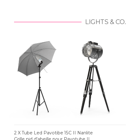
LIGHTS & CO.
2 X Tube Led Pavotibe 15C II Nanlite
Grille nid d'abeille pour Pavotube II