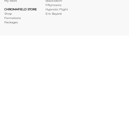
My Work
BlackTotem
Fiftymoons
CHROMAFIELD STORE
Hypnotic Flight
Shop
Eric Bayard
Formations
Packages