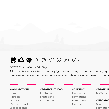
© 2026 Chromafield - Eric Bayard.
All contents are protected under copyright law and may not be downloaded, rep
Tous les contenus sont protégés par les lois internationales sur le copyright et ne 
MAIN SECTIONS
CREATIVE STUDIO
ACADEMY
CREATION
Home
Le Studio
L'Académie
My Work
A propos
Prestations
Formations
Contact
Équipement
Adventures
CHROMAF
Mentions légales
Mentorat
Shop
Espace clients
Formation