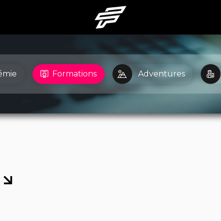
émie
Formations
Adventures
S