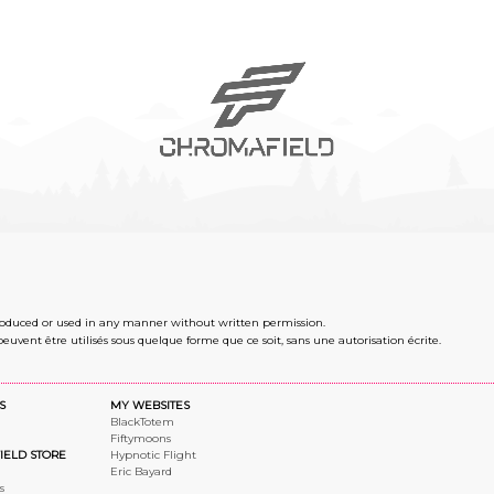
roduced or used in any manner without written permission.
peuvent être utilisés sous quelque forme que ce soit, sans une autorisation écrite.
S
MY WEBSITES
BlackTotem
Fiftymoons
IELD STORE
Hypnotic Flight
Eric Bayard
s