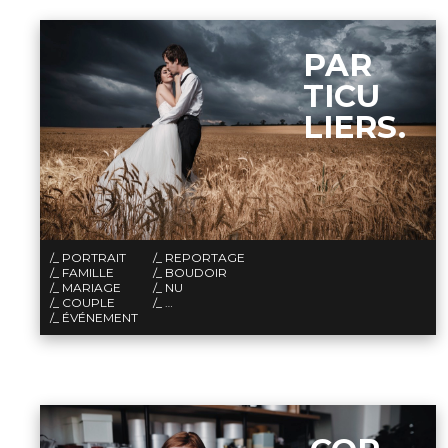
PAR
TICU
LIERS.
/_ PORTRAIT
/_ REPORTAGE
/_ FAMILLE
/_ BOUDOIR
/_ MARIAGE
/_ NU
/_ COUPLE
/_ …
/_ ÉVÉNEMENT