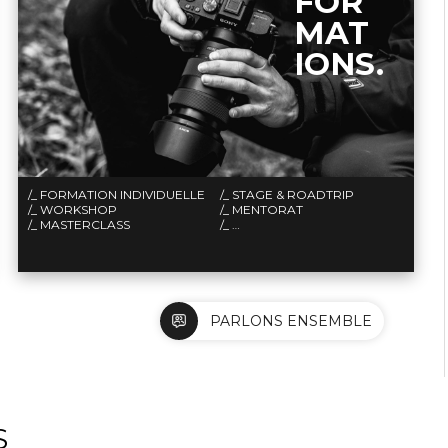
FOR
MAT
IONS.
/_ FORMATION INDIVIDUELLE
/_ STAGE & ROADTRIP
/_ WORKSHOP
/_ MENTORAT
/_ MASTERCLASS
/_ …
PARLONS ENSEMBLE
S