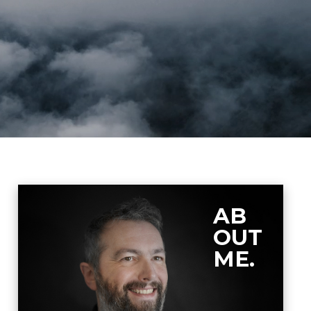
AB
OUT
ME.