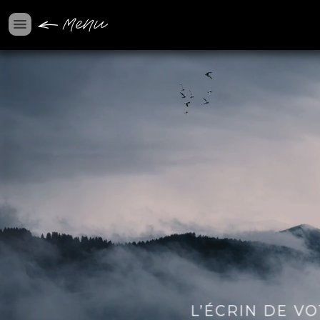
Le Studio
L'Académie
Créations
Créations
Shop
Eric
Contact
Mentions Légales
Espace Clients
L’ÉCRIN DE V