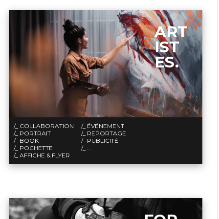
ART
IST
ES.
/_ COLLABORATION
/_ ÉVÉNEMENT
/_ PORTRAIT
/_ REPORTAGE
/_ BOOK
/_ PUBLICITÉ
/_ POCHETTE
/_ …
/_ AFFICHE & FLYER