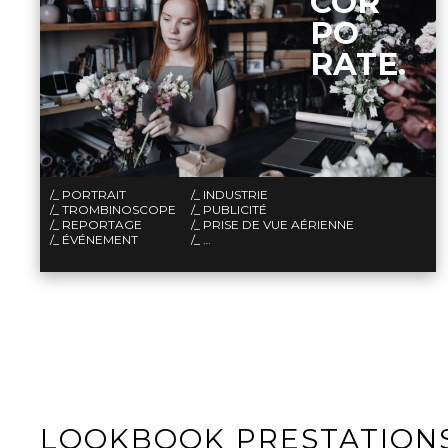
COR
PO
RATE.
/_ PORTRAIT
/_ INDUSTRIE
/_ TROMBINOSCOPE
/_ PUBLICITÉ
/_ REPORTAGE
/_ PRISE DE VUE AÉRIENNE
/_ ÉVÉNEMENT
/_ …
LOOKBOOK PRESTATION