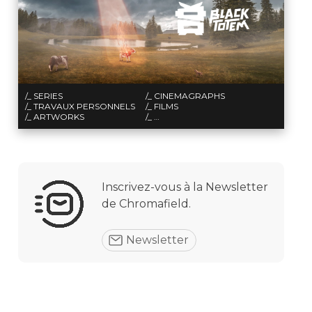
/_ SERIES
/_ CINEMAGRAPHS
/_ TRAVAUX PERSONNELS
/_ FILMS
/_ ARTWORKS
/_ …
Inscrivez-vous à la Newsletter
Email
de Chromafield.
5+2=?
S'Inscrire
Newsletter